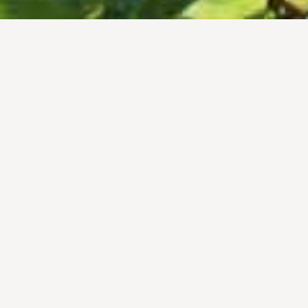
Agroforestry and Us
『アグロフォレストリー』と私たち
アグロフォレストリーは、農業（Agriculture）と林業(Forestry)
を組み合わせた造語。
樹木を植え、森を管理しながら、そのあいだの土地で農作物を栽
培したり、家畜を飼ったりすることで、森を伐採しないまま農業
を行うことをいいます。
近年、熱帯地域途上国の農業戦略として非常に注目を集めていま
す。
もともと日本では、林業と農業はかなり近しい関係であったとい
います。